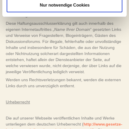
bestehen, wenn wir von den Inhalten Kenntnis erlangen und es
Nur notwendige Cookies
uns technisch möglich und zumutbar wäre, die Nutzung im Falle
rechtswidriger Inhalte zu verhindern.
Diese Haftungsausschlusserklärung gilt auch innerhalb des
eigenen Internetauftrittes „
Name Ihrer Domain
“ gesetzten Links
und Verweise von Fragestellern, Blogeinträgern, Gästen des
Diskussionsforums. Für illegale, fehlerhafte oder unvollständige
Inhalte und insbesondere für Schäden, die aus der Nutzung
oder Nichtnutzung solcherart dargestellten Informationen
entstehen, haftet allein der Diensteanbieter der Seite, auf
welche verwiesen wurde, nicht derjenige, der über Links auf die
jeweilige Veröffentlichung lediglich verweist.
Werden uns Rechtsverletzungen bekannt, werden die externen
Links durch uns unverzüglich entfernt.
Urheberrecht
Die auf unserer Webseite veröffentlichen Inhalte und Werke
unterliegen dem deutschen Urheberrecht (
http://www.gesetze-