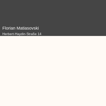
Florian Matiasovski
Herbert-Haydin-Straße 14
64646 Heppenheim
Kontakt:
Telefon: +49 163 - 5212584
E-Mail: email@psychologe-fm.de
Impressum
Datenschutz
AGB
All Rights Reserved © 2021