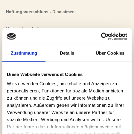
Haftungsausschluss - Disclaimer:
Haftung für Inhalte
Alle Inhalte unseres Internetauftritts wurden mit größter Sorgfalt
und nach bestem Gewissen erstellt. Für die Richtigkeit,
Zustimmung
Details
Über Cookies
Vollständigkeit und Aktualität der Inhalte können wir jedoch keine
Gewähr übernehmen. Als Diensteanbieter sind wir gemäß § 7
Abs.1 TMG für eigene Inhalte auf diesen Seiten nach den
Diese Webseite verwendet Cookies
allgemeinen Gesetzen verantwortlich. Nach §§ 8 bis 10 TMG
sind wir als Diensteanbieter jedoch nicht verpflichtet,
Wir verwenden Cookies, um Inhalte und Anzeigen zu
übermittelte oder gespeicherte fremde Informationen zu
personalisieren, Funktionen für soziale Medien anbieten
überwachen oder nach Umständen zu forschen, die auf eine
zu können und die Zugriffe auf unsere Website zu
rechtswidrige Tätigkeit hinweisen. Verpflichtungen zur
analysieren. Außerdem geben wir Informationen zu Ihrer
Entfernung oder Sperrung der Nutzung von Informationen nach
Verwendung unserer Website an unsere Partner für
den allgemeinen Gesetzen bleiben hiervon unberührt.
soziale Medien, Werbung und Analysen weiter. Unsere
Eine diesbezügliche Haftung ist jedoch erst ab dem Zeitpunkt
Partner führen diese Informationen möglicherweise mit
der Kenntniserlangung einer konkreten Rechtsverletzung
weiteren Daten zusammen, die Sie ihnen bereitgestellt